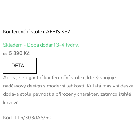
Konferenční stolek AERIS KS7
Průměrné
Skladem - Doba dodání 3-4 týdny.
hodnocení
5 890 Kč
od
produktu
je
DETAIL
5,0
Aeris je elegantní konferenční stolek, který spojuje
z
nadčasový design s moderní lehkostí. Kulatá masivní deska
5
dodává stolu pevnost a přirozený charakter, zatímco štíhlé
hvězdiček.
kovové...
Kód:
115/303/JAS/50