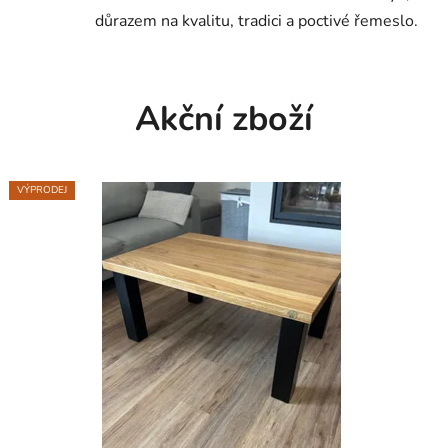
s
důrazem na kvalitu, tradici a poctivé řemeslo.
h
o
Akční zboží
p
u
VÝPRODEJ
B
E
R
M
A
S
I