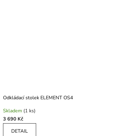
Odkládací stolek ELEMENT OS4
Průměrné
Skladem
(1 ks)
hodnocení
3 690 Kč
produktu
je
DETAIL