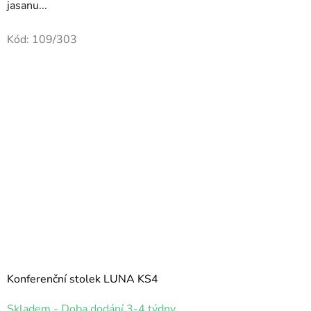
jasanu...
Kód:
109/303
Konferenční stolek LUNA KS4
Průměrné
Skladem - Doba dodání 3-4 týdny.