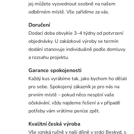
jej můžete vyzvednout osobně na našem
e
odběrném místě. Vše zařídíme za vás.
m
Doručení
r
Dodací doba obvykle 3–4 týdny od potvrzení
o
objednávky. U zakázkové výroby se termín
dodání stanovuje individuálně podle domluvy
d
a rozsahu projektu.
i
Garance spokojenosti
n
Každý kus vyrábíme tak, jako bychom ho dělali
n
pro sebe. Spokojený zákazník je pro nás na
prvním místě – pokud něco nesplní vaše
é
očekávání, vždy najdeme řešení a v případě
m
potřeby vám vrátíme peníze zpět.
e
Kvalitní česká výroba
-
Vše vzniká ručně v naší dílně v srdci Beskyd, s