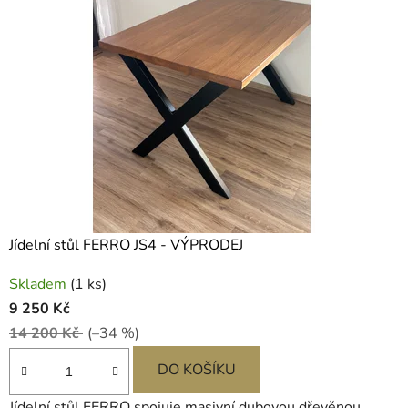
Jídelní stůl FERRO JS4 - VÝPRODEJ
Skladem
(1 ks)
9 250 Kč
14 200 Kč
(–34 %)
DO KOŠÍKU
Jídelní stůl FERRO spojuje masivní dubovou dřevěnou