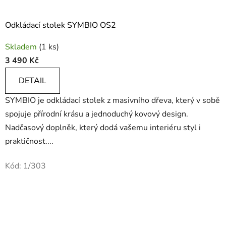
Odkládací stolek SYMBIO OS2
Průměrné
Skladem
(1 ks)
hodnocení
3 490 Kč
produktu
je
DETAIL
5,0
SYMBIO je odkládací stolek z masivního dřeva, který v sobě
z
spojuje přírodní krásu a jednoduchý kovový design.
5
Nadčasový doplněk, který dodá vašemu interiéru styl i
hvězdiček.
praktičnost....
Kód:
1/303