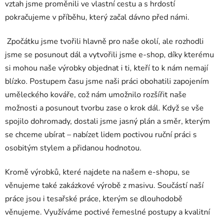
vztah jsme proměnili ve vlastní cestu a s hrdostí
pokračujeme v příběhu, který začal dávno před námi.
Zpočátku jsme tvořili hlavně pro naše okolí, ale rozhodli
jsme se posunout dál a vytvořili jsme e-shop, díky kterému
si mohou naše výrobky objednat i ti, kteří to k nám nemají
blízko. Postupem času jsme naši práci obohatili zapojením
uměleckého kováře, což nám umožnilo rozšířit naše
možnosti a posunout tvorbu zase o krok dál. Když se vše
spojilo dohromady, dostali jsme jasný plán a směr, kterým
se chceme ubírat – nabízet lidem poctivou ruční práci s
osobitým stylem a přidanou hodnotou.
Kromě výrobků, které najdete na našem e-shopu, se
věnujeme také zakázkové výrobě z masivu. Součástí naší
práce jsou i tesařské práce, kterým se dlouhodobě
věnujeme. Využíváme poctivé řemeslné postupy a kvalitní