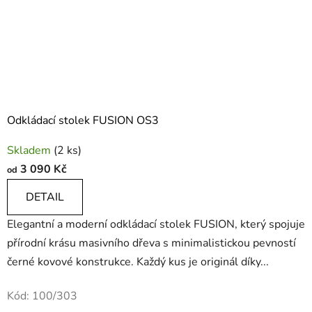
Odkládací stolek FUSION OS3
Průměrné
Skladem
(2 ks)
hodnocení
3 090 Kč
od
produktu
je
DETAIL
3,4
Elegantní a moderní odkládací stolek FUSION, který spojuje
z
přírodní krásu masivního dřeva s minimalistickou pevností
5
černé kovové konstrukce. Každý kus je originál díky...
hvězdiček.
Kód:
100/303