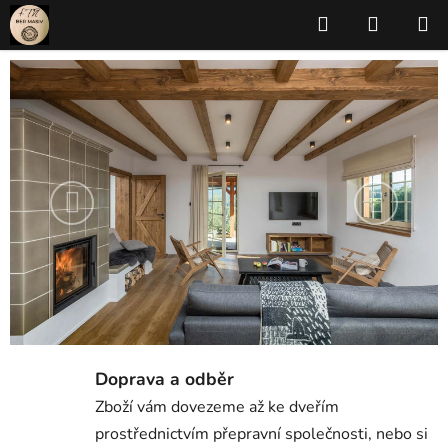
Přejít
Hledat
NÁKUP
na
KOŠÍK
obsah
V
í
t
e
Předchozí
Následuj
j
t
e
v
n
Doprava a odběr
a
Zboží vám dovezeme až ke dveřím
prostřednictvím přepravní společnosti, nebo si
š