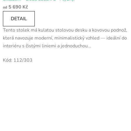
hodnocení
5 690 Kč
od
produktu
je
DETAIL
5,0
Tento stolek má kulatou stolovou desku a kovovou podnož,
z
která navozuje moderní, minimalistický vzhled — ideální do
5
interiéru s čistými liniemi a jednoduchou...
hvězdiček.
Kód:
112/303