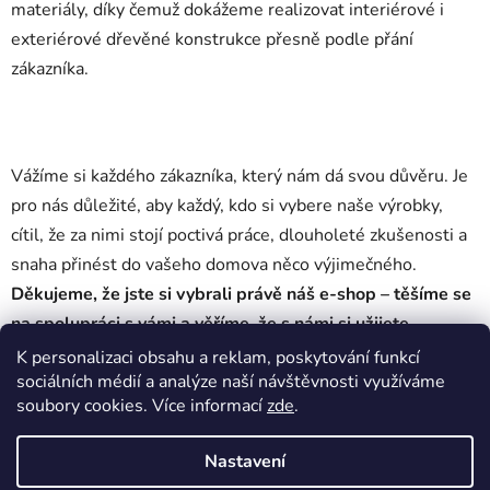
materiály, díky čemuž dokážeme realizovat interiérové i
exteriérové dřevěné konstrukce přesně podle přání
zákazníka.
Vážíme si každého zákazníka, který nám dá svou důvěru. Je
pro nás důležité, aby každý, kdo si vybere naše výrobky,
cítil, že za nimi stojí poctivá práce, dlouholeté zkušenosti a
snaha přinést do vašeho domova něco výjimečného.
Děkujeme, že jste si vybrali právě náš e-shop – těšíme se
na spolupráci s vámi a věříme, že s námi si užijete
pohodlné nakupování, osobní přístup a péči o Váš domov.
K personalizaci obsahu a reklam, poskytování funkcí
sociálních médií a analýze naší návštěvnosti využíváme
soubory cookies. Více informací
zde
.
Nastavení