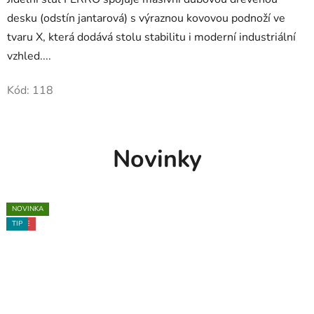
desku (odstín jantarová) s výraznou kovovou podnoží ve
tvaru X, která dodává stolu stabilitu i moderní industriální
vzhled....
Kód:
118
Novinky
TIP
TIP
TIP
NOVINKA
NOVINKA
NOVINKA
AKCE
AKCE
AKCE
TIP