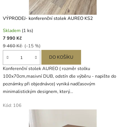
V
VÝPRODEJ- konferenční stolek AUREO KS2
Skladem
(1 ks)
7 990 Kč
9 460 Kč
(–15 %)
DO KOŠÍKU
Konferenční stolek AUREO ( rozměr stolku
100x70cm,masivní DUB, odstín dle výběru - napište do
poznámky při objednávce) vyniká nadčasovým
minimalistickým designem, který...
Kód:
106