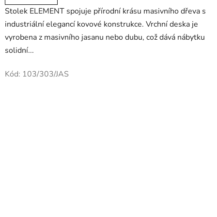
5,0
Stolek ELEMENT spojuje přírodní krásu masivního dřeva s
z
industriální elegancí kovové konstrukce. Vrchní deska je
5
vyrobena z masivního jasanu nebo dubu, což dává nábytku
hvězdiček.
solidní...
Kód:
103/303/JAS