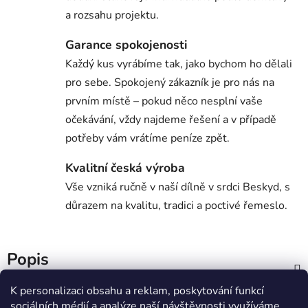
a rozsahu projektu.
Garance spokojenosti
Každý kus vyrábíme tak, jako bychom ho dělali
pro sebe. Spokojený zákazník je pro nás na
prvním místě – pokud něco nesplní vaše
očekávání, vždy najdeme řešení a v případě
potřeby vám vrátíme peníze zpět.
Kvalitní česká výroba
Vše vzniká ručně v naší dílně v srdci Beskyd, s
důrazem na kvalitu, tradici a poctivé řemeslo.
Popis
K personalizaci obsahu a reklam, poskytování funkcí
Parametry
sociálních médií a analýze naší návštěvnosti využíváme