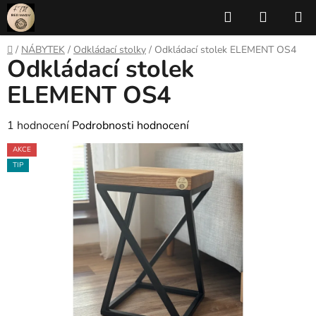
Přejít
Hledat
NÁKUP
na
KOŠÍK
obsah
Domů
/
NÁBYTEK
/
Odkládací stolky
/
Odkládací stolek ELEMENT OS4
Odkládací stolek
ELEMENT OS4
Průměrné
1 hodnocení
Podrobnosti hodnocení
hodnocení
AKCE
produktu
TIP
je
5,0
z
5
hvězdiček.