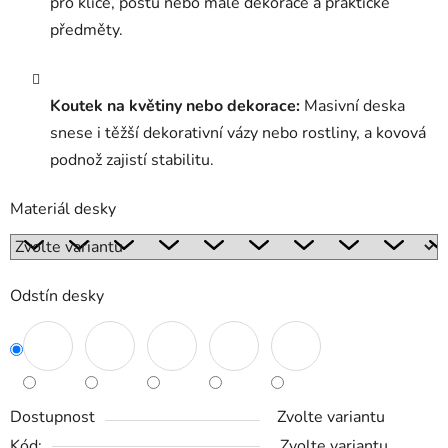
pro klíče, poštu nebo malé dekorace a praktické
předměty.
Koutek na květiny nebo dekorace:
Masivní deska
snese i těžší dekorativní vázy nebo rostliny, a kovová
podnož zajistí stabilitu.
Materiál desky
Odstín desky
Dostupnost
Zvolte variantu
Kód:
Zvolte variantu