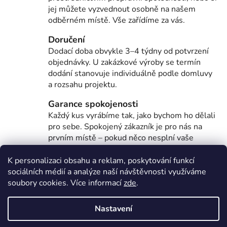
a
jej můžete vyzvednout osobně na našem
c
odběrném místě. Vše zařídíme za vás.
í
p
Doručení
r
Dodací doba obvykle 3–4 týdny od potvrzení
v
objednávky. U zakázkové výroby se termín
k
dodání stanovuje individuálně podle domluvy
y
a rozsahu projektu.
v
Garance spokojenosti
ý
Každý kus vyrábíme tak, jako bychom ho dělali
p
pro sebe. Spokojený zákazník je pro nás na
i
prvním místě – pokud něco nesplní vaše
s
očekávání, vždy najdeme řešení a v případě
u
potřeby vám vrátíme peníze zpět.
K personalizaci obsahu a reklam, poskytování funkcí
sociálních médií a analýze naší návštěvnosti využíváme
Kvalitní česká výroba
soubory cookies. Více informací
zde
.
Vše vzniká ručně v naší dílně v srdci Beskyd, s
důrazem na kvalitu, tradici a poctivé řemeslo.
Nastavení