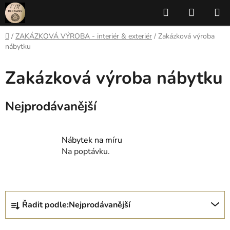
Přejít
Hledat
NÁKUP
na
KOŠÍK
obsah
Domů
/
ZAKÁZKOVÁ VÝROBA - interiér & exteriér
/
Zakázková výroba
nábytku
Zakázková výroba nábytku
Nejprodávanější
Nábytek na míru
Na poptávku.
Ř
Řadit podle:
Nejprodávanější
a
z