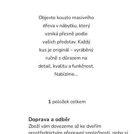
z
5
Objevte kouzlo masivního
hvězdiček.
dřeva v nábytku, který
vzniká přesně podle
vašich představ. Každý
kus je originál – vyráběný
ručně s důrazem na
detail, kvalitu a funkčnost.
Nabízíme...
1
položek celkem
O
v
l
Doprava a odběr
á
Zboží vám dovezeme až ke dveřím
d
prostřednictvím přepravní společnosti, nebo si